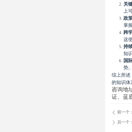
关
上
政
掌
跨
这
持
知
国
势
综上所述
的知识体
咨询地
证、蓝底
前一个
ꄴ
后一个
ꄲ