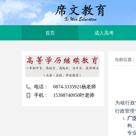
首页
成人高考
当前位置：
电话：
0874-3335921杨老师
手机：
15398740950叶老师
为啥行政
行政管理
广
构
专